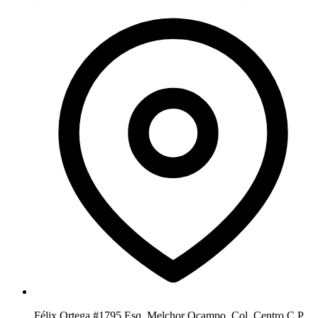
Félix Ortega #1795 Esq. Melchor Ocampo, Col. Centro C.P.