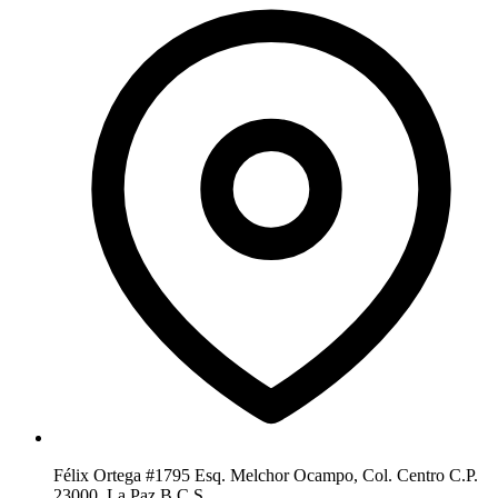
Félix Ortega #1795 Esq. Melchor Ocampo, Col. Centro C.P.
23000, La Paz B.C.S.