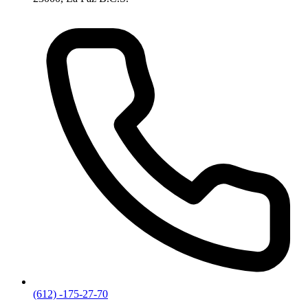
(612) -175-27-70